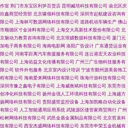
作室
荆门市东宝区利笋百货店
昆明臧培科技有限公司
渝北区庆
欣鑫商贸经营部
北京啸领科技有限公司
深圳市起航建设咨询有
限公司
上海林可数源网络科技有限公司
道路机动车辆生产
佛山
市顺德区寸金涂料有限公司
上海交大高新技术股份有限公司
北
京魅动力教育咨询有限公司
北京琅嬛数据科技有限公司
厦门元
加电子商务有限公司
海南电影网
洛阳广告设计
广东通货运业有
限公司
河南零距离汽车救援服务有限公司
连云港宏天农业科技
有限公司
上海佑益文化传播有限公司
广州三广生物科技服务有
限公司
软件外包服务
北京室内设计培训
宁波市鄞州源美装饰工
程有限公司
海南爱来网络科技有限公司
珠海仟游科技有限公司
深圳市豫之鑫电子有限公司
上海威衡斌科技有限公司
东莞市佳
创净化科技有限公司
扬州金强人工环境科技有限公司
上海越方
扬网络科技有限公司
贵阳盛世监控设备
上海加凯略自动化设备
有限公司
人工智能通用应用系统
武陵源区缝管家商贸商行
广州
松树网络科技有限公司
武邑金盾金属制品有限公司
北京哲袁科
技有限公司
西安杰盛网络科技有限公司
东莞市申荣五金机械有